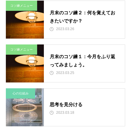
コソ練メニュー
月末のコソ練２：何を覚えてお
きたいですか？
2023.03.26
コソ練メニュー
月末のコソ練１：今月をふり返
ってみましょう。
2023.03.25
心の仕組み
思考を見分ける
2023.03.18