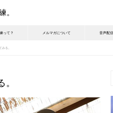
練。
練って？
メルマガについて
音声配
てみる。
る。