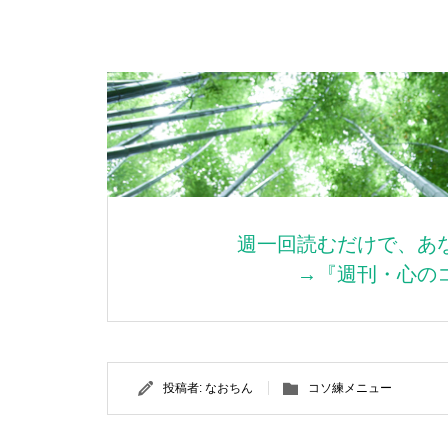
週一回読むだけで、あ
→『週刊・心の
投稿者:
なおちん
コソ練メニュー